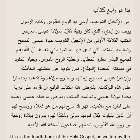
رابع كتاب
هذا هو
من الإنجيل الشريف، أوحى به الروح القُدّوس وكتبه الرسول
يوحنا بن زبدي، الذي كان رفيقًا مُقَرَّبًا لمولانا عيسى. تعرض
الكتب الثلاثة الأولى من الإنجيل الشريف حياة عيسى المسيح
وتعاليمه العامّة، التي نادى فيها بالبشارة التي مُفادها أنَّ الله يقدّم
لجميع البشر مغفرة الخطايا، وعطيّة الروح القدوس، وحياة الخلود
في مملكته المجيدة (الجنّة). فمن يتوبوا عن عيشتهم الخاطئة
ويُودِعوا عيسى المسيح إيمانهم ويعتبروه مولاهم ومُنقِذهم، يحصلوا
على هذه البركات. يفترض هذا الكتاب الرابع أنَّ قُرّاءه على دراية
بحياة مولانا عيسى وتعاليمه العامّة، ويعرض ما فعله عيسى وعلّمه
على انفراد مع تلاميذه. فهو قد شرح لهم مَن هو فعلاً، وأوضح لهم
أنَّ الذين يقبلونه بكلّ قلوبهم مولىً ومُنقِذًا لهم، يمرّون بولادة روحيّة
من روح الله القُدّوس، تجعلهم يصلحون لمملكة الله الأبدية.
This is the fourth book of the Holy Gospel, as written by the