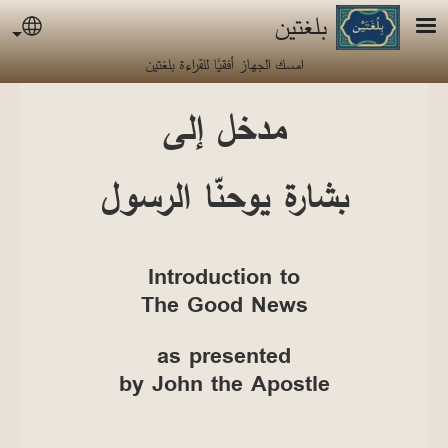
جاوز إلى المحتوى الرئيسي
بلغتين
uage
امسك الجهاز أفقيًا للقراءة بلغتين
مدخل إلى
بشارة يوحنّا الرسول
Introduction to
The Good News
as presented
by John the Apostle