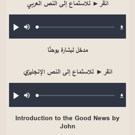
انقر
للاستماع إلى النص العربي
►
Audio file
Loaded
:
صامت
تشغيل
1.50%
مدخل لبشارة يوحنّا
انقر► للاستماع إلى النص الإنجليزي
Audio file
Loaded
:
صامت
تشغيل
1.86%
Introduction to the Good News by
John