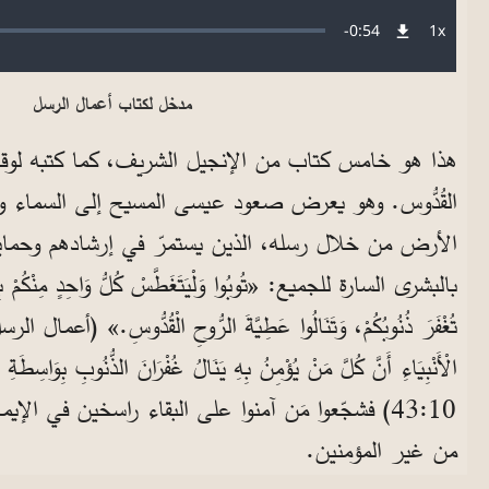
Audio file
Remaining
-
0:54
1x
معدل
التشغيل
Time
مدخل لكتاب أعمال الرسل
هذا هو خامس كتاب من الإنجيل الشريف، كما كتبه لوقا
القُدُّوس. وهو يعرض صعود عيسى المسيح إلى السماء وخ
الأرض من خلال رسله، الذين يستمرّ في إرشادهم وحمايت
بالبشرى السارة للجميع: «تُوبُوا وَلْيَتَغَطَّسْ كُلُّ وَاحِدٍ مِنْكُمْ ب
الْأَنْبِيَاءِ أَنَّ كُلَّ مَنْ يُؤْمِنُ بِهِ يَنَالُ غُفْرَانَ الذُّنُوبِ بِوَ
10‏:43) فشجّعوا مَن آمنوا على البقاء راسخين في ا
من غير المؤمنين.