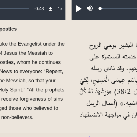
Remaining
-
0:43
1x
Loaded
:
صامت
تشغيل
معدل
1.82%
التشغيل
Time
postles
 البشير بوحي الروح
Luke the Evangelist under the
دمته المستمرّة على
 of Jesus the Messiah to
postles, whom he continues
هم. وقد نادى رسله
 News to everyone: “Repent,
ِاسْمِ عِيسَى الْمَسِيحِ، لِكَيْ
he Messiah, so that your
تُغْفَرَ ذُنُوبُكُمْ، وَتَنَالُوا عَطِيَّةَ الرُّوحِ الْقُدُّوسِ.» (أعمال الرسل 2‏:38) «وَيَشْهَدُ لَهُ كُلُّ
oly Spirit.” “All the prophets
l receive forgiveness of sins
اسِطَةِ اسْمِهِ.» (أعمال الرسل
ged those who believed to
لإيمان في مواجهة الاضطهاد
 non-believers.