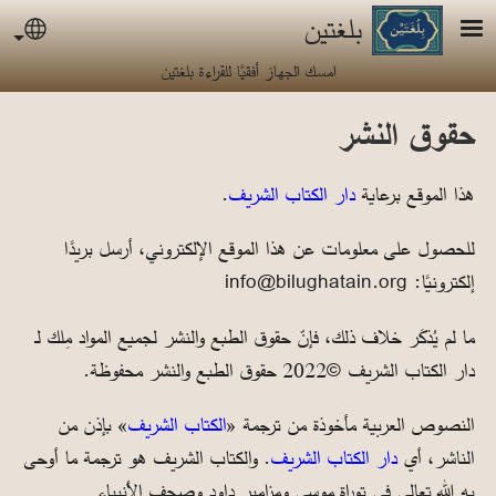
جاوز إلى المحتوى الرئيسي
بلغتين
uage
امسك الجهاز أفقيًا للقراءة بلغتين
حقوق النشر
هذا الموقع برعاية
دار الكتاب الشريف
.
للحصول على معلومات عن هذا الموقع الإلكتروني، أرسل بريدًا
إلكترونيًا: info@bilughatain.org
ما لم يُذكَر خلاف ذلك، فإنّ حقوق الطبع والنشر لجميع المواد مِلك لـ
دار الكتاب الشريف ©2022 حقوق الطبع والنشر محفوظة.
النصوص العربية مأخوذة من ترجمة «
الكتاب الشريف
» بإذن من
الناشر، أي
دار الكتاب الشريف
. والكتاب الشريف هو ترجمة ما أوحى
به الله تعالى في توراة موسى ومزامير داود وصحف الأنبياء