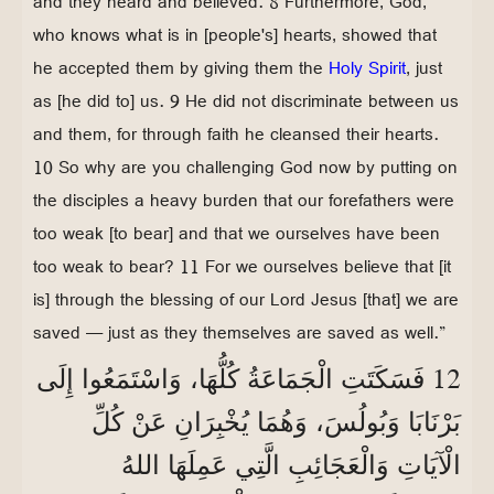
and they heard and believed. 8 Furthermore, God,
who knows what is in [people's] hearts, showed that
he accepted them by giving them the
Holy Spirit
, just
as [he did to] us. 9 He did not discriminate between us
and them, for through faith he cleansed their hearts.
10 So why are you challenging God now by putting on
the disciples a heavy burden that our forefathers were
too weak [to bear] and that we ourselves have been
too weak to bear? 11 For we ourselves believe that [it
is] through the blessing of our Lord Jesus [that] we are
saved — just as they themselves are saved as well.”
12
فَسَكَتَتِ الْجَمَاعَةُ كُلُّهَا، وَاسْتَمَعُوا إِلَى
بَرْنَابَا وَبُولُسَ، وَهُمَا يُخْبِرَانِ عَنْ كُلِّ
الْآيَاتِ وَالْعَجَائِبِ الَّتِي عَمِلَهَا اللهُ