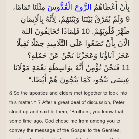
بِأَنْ أَعْطَاهُمُ
الرُّوحَ الْقُدُّوسَ
مِثْلَنَا تَمَامًا،
9 وَلَمْ يُفَرِّقْ بَيْنَنَا وَبَيْنَهُمْ، لِأَنَّهُ بِالْإِيمَانِ
طَهَّرَ قُلُوبَهُمْ. 10 فَلِمَاذَا تُخَالِفُونَ اللهَ
الْآنَ بِأَنْ تَضَعُوا عَلَى التَّلَامِيذِ حِمْلًا ثَقِيلًا
عَجَزَ آبَاؤُنَا وَعَجَزْنَا نَحْنُ عَنْ حَمْلِهِ؟
11 فَنَحْنُ نُؤْمِنُ أَنَّهُ بِوَاسِطَةِ نِعْمَةِ مَوْلَانَا
عِيسَى نَنْجُو، كَمَا يَنْجُونَ هُمْ أَيْضًا.“
6 So the apostles and elders met together to look into
this matter.
*
7 After a great deal of discussion, Peter
stood up and said to them, “Brothers, you know that
some time ago, God chose me from among you to
convey the message of the Gospel to the Gentiles,