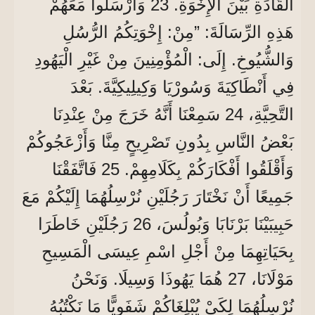
الْقَادَةِ بَيْنَ الْإِخْوَةِ. 23 وَأَرْسَلُوا مَعَهُمْ
هَذِهِ الرِّسَالَةَ: ”مِنْ: إِخْوَتِكُمُ الرُّسُلِ
وَالشُّيُوخِ. إِلَى: الْمُؤْمِنِينَ مِنْ غَيْرِ الْيَهُودِ
فِي أَنْطَاكِيَةَ وَسُورْيَا وَكِيلِيكِيَّةَ. بَعْدَ
التَّحِيَّةِ، 24 سَمِعْنَا أَنَّهُ خَرَجَ مِنْ عِنْدِنَا
بَعْضُ النَّاسِ بِدُونِ تَصْرِيحٍ مِنَّا وَأَزْعَجُوكُمْ
وَأَقْلَقُوا أَفْكَارَكُمْ بِكَلَامِهِمْ. 25 فَاتَّفَقْنَا
جَمِيعًا أَنْ نَخْتَارَ رَجُلَيْنِ نُرْسِلُهُمَا إِلَيْكُمْ مَعَ
حَبِيبَيْنَا بَرْنَابَا وَبُولُسَ، 26 رَجُلَيْنِ خَاطَرَا
بِحَيَاتِهِمَا مِنْ أَجْلِ اسْمِ عِيسَى الْمَسِيحِ
مَوْلَانَا، 27 هُمَا يَهُوذَا وَسِيلَا. وَنَحْنُ
نُرْسِلُهُمَا لِكَيْ يُبْلِغَاكُمْ شَفَوِيًّا مَا نَكْتُبُهُ