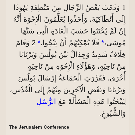
1
وَذَهَبَ بَعْضُ الرِّجَالِ مِنَ مَنْطِقَةِ يَهُوذَا
إِلَى أَنْطَاكِيَةَ، وَأَخَذُوا يُعَلِّمُونَ الْإِخْوَةَ أَنَّهُ
إِنْ لَمْ يُخْتَنُوا حَسَبَ الْعَادَةِ الَّتِي سَنَّهَا
مُوسَى،
*
فَلَا يُمْكِنُهُمْ أَنْ يَنْجُوا.
*
2 وَقَامَ
خِلَافٌ شَدِيدٌ وَجِدَالٌ بَيْنَ بُولُسَ وَبَرْنَابَا
مِنْ نَاحِيَةٍ، وَهَؤُلَاءِ الْإِخْوَةِ مِنْ نَاحِيَةٍ
أُخْرَى. فَقَرَّرَتِ الْجَمَاعَةُ إِرْسَالَ بُولُسَ
وَبَرْنَابَا وَبَعْضِ الْآخَرِينَ مِنْهُمْ إِلَى الْقُدْسِ،
لِيَبْحَثُوا هَذِهِ الْمَسْأَلَةَ مَعَ
الرُّسُلِ
وَالشُّيُوخِ.
The Jerusalem Conference