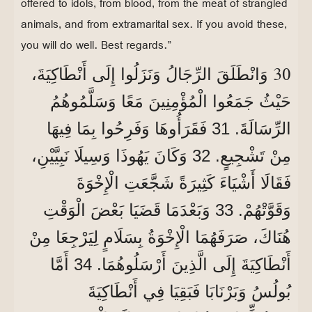
offered to idols, from blood, from the meat of strangled
animals, and from extramarital sex. If you avoid these,
you will do well. Best regards.”
30
وَانْطَلَقَ الرِّجَالُ وَنَزَلُوا إِلَى أَنْطَاكِيَةَ،
حَيْثُ جَمَعُوا الْمُؤْمِنِينَ مَعًا وَسَلَّمُوهُمُ
الرِّسَالَةَ. 31 فَقَرَأُوهَا وَفَرِحُوا بِمَا فِيهَا
مِنْ تَشْجِيعٍ. 32 وَكَانَ يَهُوذَا وَسِيلَا نَبِيَّيْنِ،
فَقَالَا أَشْيَاءَ كَثِيرَةً شَجَّعَتِ الْإِخْوَةَ
وَقَوَّتْهُمْ. 33 وَبَعْدَمَا قَضَيَا بَعْضَ الْوَقْتِ
هُنَاكَ، صَرَفَهُمَا الْإِخْوَةُ بِسَلَامٍ لِيَرْجِعَا مِنْ
أَنْطَاكِيَةَ إِلَى الَّذِينَ أَرْسَلُوهُمَا. 34 أَمَّا
بُولُسُ وَبَرْنَابَا فَبَقِيَا فِي أَنْطَاكِيَةَ