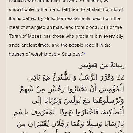
Gentiles who are turning to God. 20 Instead, we
should write to them and tell them to abstain from food
that is defiled by idols, from extramarital sex, from the
meat of strangled animals, and from blood. 21 For the
Torah of Moses has those who proclaim it in every city
since ancient times, and the people read it in the
houses of worship every Saturday.”
*
رسالة من المؤتمر
22
وَقَرَّرَ الرُّسُلُ وَالشُّيُوخُ مَعَ بَاقِي
الْمُؤْمِنِينَ أَنْ يَخْتَارُوا رَجُلَيْنِ مِنْ بَيْنِهِمْ
وَيُرْسِلُوهُمَا مَعَ بُولُسَ وَبَرْنَابَا إِلَى
أَنْطَاكِيَةَ. فَاخْتَارُوا يَهُوذَا الْمَعْرُوفَ بِاسْمِ
بَارْسَابَا وَسِيلَا وَهُمَا رَجُلَانِ يُعْتَبَرَانِ مِنَ