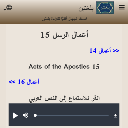
جاوز إلى المحتوى الرئيسي
بلغتين
uage
امسك الجهاز أفقيًا للقراءة بلغتين
أعمال الرسل 15
<< أعمال 14
Acts of the Apostles 15
أعمال 16 >>
انقر للاستماع إلى النص العربي
Audio file
Loaded
:
صامت
تشغيل
0.25%