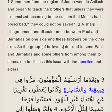
1 Some men from the region of Judea went to Antioch
and began to teach the brothers that unless they were
circumcised according to the custom that Moses had
prescribed,
*
they could not be saved
*
. 2 A sharp
disagreement and dispute arose between Paul and
Barnabas on one side and these brothers on the other
side. So the group [of believers] decided to send Paul
and Barnabas and some others from among them to
Jerusalem to discuss this issue with the
apostles
and
elders.
3
وَبَعْدَمَا أَرْسَلَهُمُ الْمُؤْمِنُونَ، مَرُّوا فِي
فِينِيقِيَةَ وَالسَّامِرَةِ
وَكَانُوا يُعْطُونَ تَقْرِيرًا
عَنِ اهْتِدَاءِ غَيْرِ الْيَهُودِ. فَسَبَّبُوا فَرَحًا
عَظِيمًا لِكُلِّ الْإِخْوَةِ. 4 وَلَمَّا وَصَلُوا إِلَى