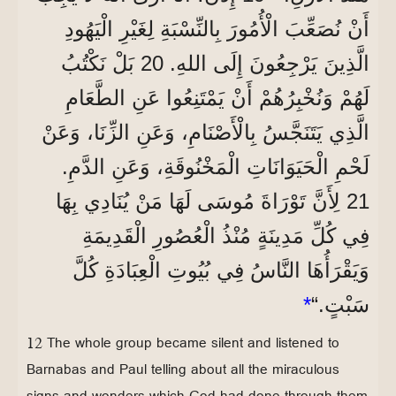
أَنْ نُصَعِّبَ الْأُمُورَ بِالنِّسْبَةِ لِغَيْرِ الْيَهُودِ
الَّذِينَ يَرْجِعُونَ إِلَى اللهِ. 20 بَلْ نَكْتُبُ
لَهُمْ وَنُخْبِرُهُمْ أَنْ يَمْتَنِعُوا عَنِ الطَّعَامِ
الَّذِي يَتَنَجَّسُ بِالْأَصْنَامِ، وَعَنِ الزِّنَا، وَعَنْ
لَحْمِ الْحَيَوَانَاتِ الْمَخْنُوقَةِ، وَعَنِ الدَّمِ.
21 لِأَنَّ تَوْرَاةَ مُوسَى لَهَا مَنْ يُنَادِي بِهَا
فِي كُلِّ مَدِينَةٍ مُنْذُ الْعُصُورِ الْقَدِيمَةِ
وَيَقْرَأُهَا النَّاسُ فِي بُيُوتِ الْعِبَادَةِ كُلَّ
سَبْتٍ.“
*
12 The whole group became silent and listened to
Barnabas and Paul telling about all the miraculous
signs and wonders which God had done through them