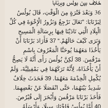
خلاف بين بولس وبرنابا
36
وَبَعْدَ فَتْرَةٍ مِنَ الْوَقْتِ، قَالَ بُولُسُ
لِبَرْنَابَا: ”تَعَالَ نَرْجِعُ وَنَزُورُ الْإِخْوَةَ فِي كُلِّ
الْبِلَادِ الَّتِي نَادَيْنَا فِيهَا بِرِسَالَةِ الْمَسِيحِ
وَنَرَى كَيْفَ حَالَهُمْ.“ 37 فَأَرَادَ بَرْنَابَا أَنْ
يَأْخُذَا مَعَهُمَا يُوحَنَّا الْمَعْرُوفَ بِاسْمِ
مَرْقُسَ. 38 لَكِنَّ بُولُسَ رَأَى أَنَّهُ لَا يَصِحُّ
أَنْ يَأْخُذَاهُ، لِأَنَّهُ تَرَكَهُمَا فِي بَمْفِيلِيَّةَ، وَلَمْ
يُكْمِلِ الْخِدْمَةَ مَعَهُمَا. 39 فَحَدَثَ خِلَافٌ
شَدِيدٌ بَيْنَهُمَا، حَتَّى انْفَصَلَا عَنْ بَعْضِهِمَا.
فَأَخَذَ بَرْنَابَا مَرْقُسَ وَأَبْحَرَ إِلَى قُبْرُصَ.
40 أَمَّا بُولُسُ فَاخْتَارَ سِيلَا، وَأَرْسَلَهُ