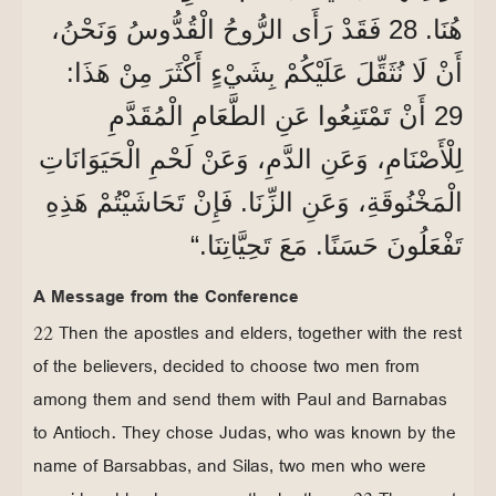
هُنَا. 28 فَقَدْ رَأَى الرُّوحُ الْقُدُّوسُ وَنَحْنُ،
أَنْ لَا نُثَقِّلَ عَلَيْكُمْ بِشَيْءٍ أَكْثَرَ مِنْ هَذَا:
29 أَنْ تَمْتَنِعُوا عَنِ الطَّعَامِ الْمُقَدَّمِ
لِلْأَصْنَامِ، وَعَنِ الدَّمِ، وَعَنْ لَحْمِ الْحَيَوَانَاتِ
الْمَخْنُوقَةِ، وَعَنِ الزِّنَا. فَإِنْ تَحَاشَيْتُمْ هَذِهِ
تَفْعَلُونَ حَسَنًا. مَعَ تَحِيَّاتِنَا.“
A Message from the Conference
22 Then the apostles and elders, together with the rest
of the believers, decided to choose two men from
among them and send them with Paul and Barnabas
to Antioch. They chose Judas, who was known by the
name of Barsabbas, and Silas, two men who were