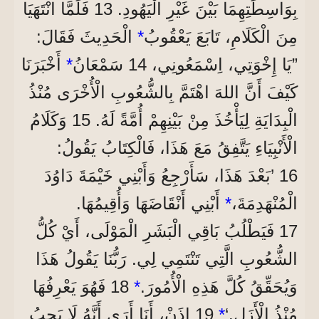
بِوَاسِطَتِهِمَا بَيْنَ غَيْرِ الْيَهُودِ. 13 فَلَمَّا انْتَهَيَا
مِنَ الْكَلَامِ، تَابَعَ يَعْقُوبُ
*
الْحَدِيثَ فَقَالَ:
”يَا إِخْوَتِي، اِسْمَعُونِي، 14 سَمْعَانُ
*
أَخْبَرَنَا
كَيْفَ أَنَّ اللهَ اهْتَمَّ بِالشُّعُوبِ الْأُخْرَى مُنْذُ
الْبِدَايَةِ لِيَأْخُذَ مِنْ بَيْنِهِمْ أُمَّةً لَهُ. 15 وَكَلَامُ
الْأَنْبِيَاءِ يَتَّفِقُ مَعَ هَذَا، فَالْكِتَابُ يَقُولُ:
16 ’بَعْدَ هَذَا، سَأَرْجِعُ وَأَبْنِي خَيْمَةَ دَاوُدَ
الْمُنْهَدِمَةَ،
*
أَبْنِي أَنْقَاضَهَا وَأُقِيمُهَا.
17 فَيَطْلُبُ بَاقِي الْبَشَرِ الْمَوْلَى، أَيْ كُلُّ
الشُّعُوبِ الَّتِي تَنْتَمِي لِي. رَبُّنَا يَقُولُ هَذَا
وَيُحَقِّقُ كُلَّ هَذِهِ الْأُمُورَ.
*
18 فَهُوَ يَعْرِفُهَا
مُنْذُ الْأَزَلِ.‘
*
19 إِذَنْ، أَنَا أَرَى أَنَّهُ لَا يَجِبُ