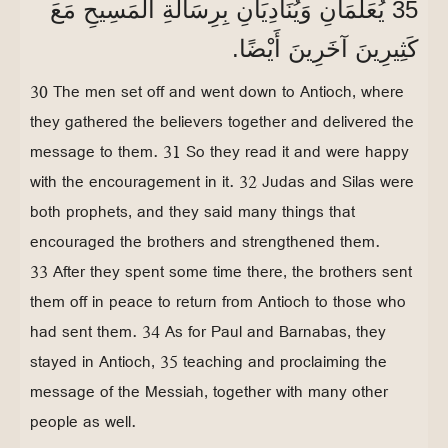
35 يُعَلِّمَانِ وَيُنَادِيَانِ بِرِسَالَةِ الْمَسِيحِ مَعَ
كَثِيرِينَ آخَرِينَ أَيْضًا.
30 The men set off and went down to Antioch, where
they gathered the believers together and delivered the
message to them. 31 So they read it and were happy
with the encouragement in it. 32 Judas and Silas were
both prophets, and they said many things that
encouraged the brothers and strengthened them.
33 After they spent some time there, the brothers sent
them off in peace to return from Antioch to those who
had sent them. 34 As for Paul and Barnabas, they
stayed in Antioch, 35 teaching and proclaiming the
message of the Messiah, together with many other
people as well.