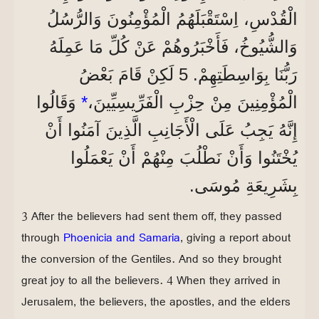
الْقُدْسِ، اِسْتَقْبَلَهُمُ الْمُؤْمِنُونَ وَالرُّسُلُ
وَالشُّيُوخُ، فَأَخْبَرُوهُمْ عَنْ كُلِّ مَا عَمِلَهُ
رَبُّنَا بِوَاسِطَتِهِمْ. 5 لَكِنْ قَامَ بَعْضُ
الْمُؤْمِنِينَ مِنْ حِزْبِ الْفَرِّيسِيِّينَ،
*
وَقَالُوا
إِنَّهُ يَجِبُ عَلَى الْأَجَانِبِ الَّذِينَ آمَنُوا أَنْ
يُخْتَنُوا وَأَنْ نَطْلُبَ مِنْهُمْ أَنْ يَعْمَلُوا
بِشَرِيعَةِ مُوسَى.
3 After the believers had sent them off, they passed
through
Phoenicia and Samaria
, giving a report about
the conversion of the Gentiles. And so they brought
great joy to all the believers. 4 When they arrived in
Jerusalem, the believers, the apostles, and the elders