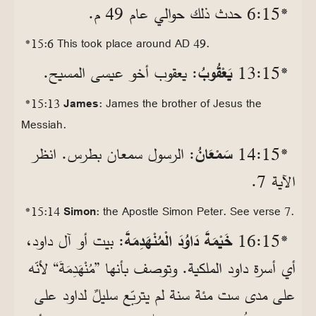
*15‏:6 حدث ذلك حوالي عام 49 م.
*15:6 This took place around AD 49.
*15‏:13
يَعْقُوبُ
: يعقوب أخو عيسى المسيح.
*15:13
James
: James the brother of Jesus the
Messiah.
*15‏:14
سَمْعَانُ
: الرسول سمعان بطرس. انظر
الآية 7.
*15:14
Simon
: the Apostle Simon Peter. See verse 7.
*15‏:16
خَيْمَةَ دَاوُدَ الْمُنْهَدِمَةَ
: بيت أو آل داود،
أي أسرة داود الملكية. وتوصف بأنها ”مُنْهَدِمَةَ“ لأنّه
على مدى ست مئة سنة لم يتربّع سليلٌ لداود على