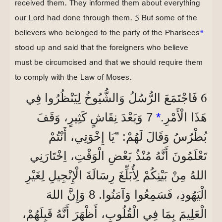
received them. They informed them about everything
our Lord had done through them. 5 But some of the
believers who belonged to the party of the Pharisees
*
stood up and said that the foreigners who believe
must be circumcised and that we should require them
to comply with the Law of Moses.
6
فَاجْتَمَعَ الرُّسُلُ وَالشُّيُوخُ لِيَنْظُرُوا فِي
هَذَا الْأَمْرِ.
*
7 وَبَعْدَ نِقَاشٍ كَثِيرٍ، وَقَفَ
بُطْرُسُ وَقَالَ لَهُمْ: ”يَا إِخْوَتِي، أَنْتُمْ
تَعْلَمُونَ أَنَّهُ مُنْذُ بَعْضِ الْوَقْتِ، اِخْتَارَنِي
اللهُ مِنْ بَيْنِكُمْ لِأُبَلِّغَ رِسَالَةَ الْإِنْجِيلِ لِغَيْرِ
الْيَهُودِ، فَسَمِعُوا وَآمَنُوا. 8 وَإِنَّ اللهَ
الْعَلِيمَ بِمَا فِي الْقُلُوبِ، أَظْهَرَ أَنَّهُ قَبِلَهُمْ،