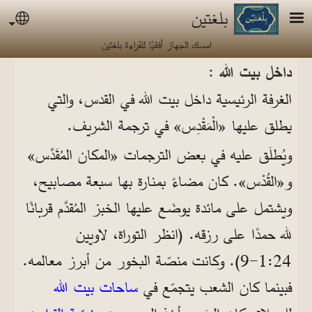
جاوز إلى المحتوى الرئيسي
بلغتين
uage
امسك الجهاز أفقيًا للقراءة بلغتين
داخل بيت الله :
الغرفة الرئيسية داخل بيت الله في القدس، والتي
يطلق عليها «الْمَقْدِس» في ترجمة الشريف.
ويُطلَق عليه في بعض الترجمات «المكان المُقَدَّس»
و«القُدْس». كان مضاءً بمنارة بها سبعة مصابيح،
ويشتمل على مائدة يوضَع عليها الخبز المُقدَّم قربانًا
لله حمدًا على رزقه. (انظر التوراة، لاويين
24:‏1-‏9). وكانت منصّة البخور من أبرز معالمه.
فبينما كان الشعب يتجمّع في
ساحات بيت الله